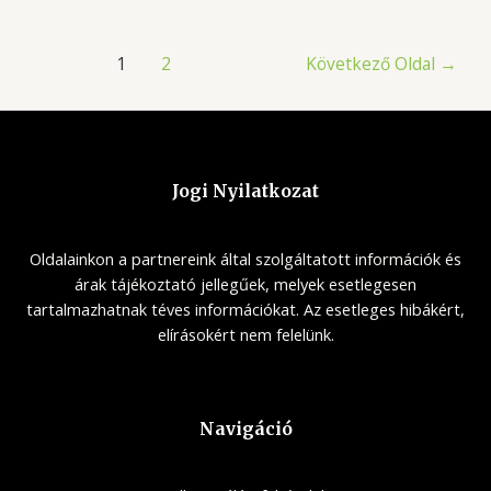
Bejegyzések
1
2
Következő Oldal
→
lapozása
Jogi Nyilatkozat
Oldalainkon a partnereink által szolgáltatott információk és
árak tájékoztató jellegűek, melyek esetlegesen
tartalmazhatnak téves információkat. Az esetleges hibákért,
elírásokért nem felelünk.
Navigáció