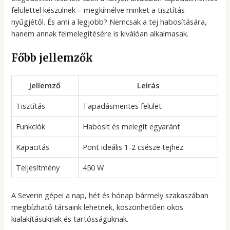
felülettel készülnek – megkímélve minket a tisztítás
nyűgjétől. És ami a legjobb? Nemcsak a tej habosítására,
hanem annak felmelegítésére is kiválóan alkalmasak.
Főbb jellemzők
Jellemző
Leírás
Tisztítás
Tapadásmentes felület
Funkciók
Habosít és melegít egyaránt
Kapacitás
Pont ideális 1-2 csésze tejhez
Teljesítmény
450 W
A Severin gépei a nap, hét és hónap bármely szakaszában
megbízható társaink lehetnek, köszönhetően okos
kialakításuknak és tartósságuknak.