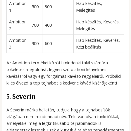
Ambition
Hab készítés,
500
300
1
Melegítés
Ambition
Hab készítés, Keverés,
700
400
2
Melegítés
Ambition
Hab készítés, Keverés,
900
600
3
Kézi beállítás
Az Ambition termékei között mindenki talál számára
tökéletes megoldást, legyen szó otthoni kényelmes
kávézásról vagy egy forgalmas kávézó reggeleiről. Próbáld
ki és élvezd a top tejhabot a kedvenc kávéd kísérőjeként!
5. Severin
A Severin márka hallatán, tudjuk, hogy a tejhabosítók
világában nem mindennapi név. Tele van olyan funkciókkal,
amelyekkel még a legkritikusabb tejhabimádók is
elégedettek lesznek. Ezek a kütyük általában tapadásmentes