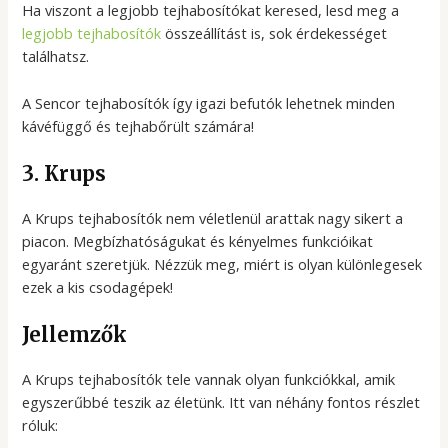
Ha viszont a legjobb tejhabosítókat keresed, lesd meg a
legjobb tejhabosítók
összeállítást is, sok érdekességet
találhatsz.
A Sencor tejhabosítók így igazi befutók lehetnek minden
kávéfüggő és tejhabőrült számára!
3. Krups
A Krups tejhabosítók nem véletlenül arattak nagy sikert a
piacon. Megbízhatóságukat és kényelmes funkcióikat
egyaránt szeretjük. Nézzük meg, miért is olyan különlegesek
ezek a kis csodagépek!
Jellemzők
A Krups tejhabosítók tele vannak olyan funkciókkal, amik
egyszerűbbé teszik az életünk. Itt van néhány fontos részlet
róluk: