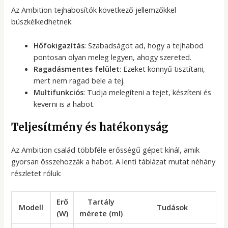
Az Ambition tejhabosítók következő jellemzőkkel
büszkélkedhetnek:
Hőfokigazítás
: Szabadságot ad, hogy a tejhabod
pontosan olyan meleg legyen, ahogy szereted.
Ragadásmentes felület
: Ezeket könnyű tisztítani,
mert nem ragad bele a tej.
Multifunkciós
: Tudja melegíteni a tejet, készíteni és
keverni is a habot.
Teljesítmény és hatékonyság
Az Ambition család többféle erősségű gépet kínál, amik
gyorsan összehozzák a habot. A lenti táblázat mutat néhány
részletet róluk:
Erő
Tartály
Modell
Tudások
(W)
mérete (ml)