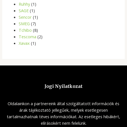
Ruhhy
(1)
SAGE
(1)
Sencor
(1)
SMEG
(7)
Tchibo
(8)
Tescoma
(2)
Xavax
(1)
Jogi Nyilatkozat
Oldalainkon a partnereink által szolgáltatott információk és
árak tájékoztató jellegűek, melyek esetlegesen
tartalmazhatnak téves információkat. Az esetleges hibákért,
elírásokért nem felelünk.