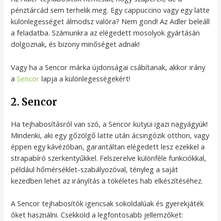
pénztárcád sem terhelik meg. Egy cappuccino vagy egy latte
különlegességet álmodsz valóra? Nem gond! Az Adler beleáll
a feladatba. Számunkra az elégedett mosolyok gyártásán
dolgoznak, és bizony minőséget adnak!
Vagy ha a Sencor márka újdonságai csábítanak, akkor irány
a
Sencor
lapja a különlegességekért!
2. Sencor
Ha tejhabosításról van szó, a Sencor kütyüi igazi nagyágyúk!
Mindenki, aki egy gőzölgő latte után ácsingózik otthon, vagy
éppen egy kávézóban, garantáltan elégedett lesz ezekkel a
strapabíró szerkentyűkkel. Felszerelve különféle funkciókkal,
például hőmérséklet-szabályozóval, tényleg a saját
kezedben lehet az irányítás a tökéletes hab elkészítéséhez.
A Sencor tejhabosítók igencsak sokoldalúak és gyerekjáték
őket használni. Csekkold a legfontosabb jellemzőket: