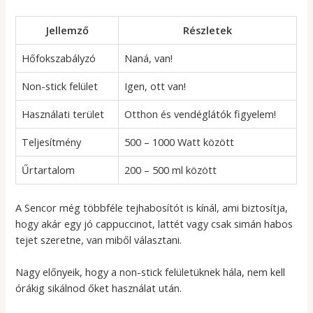
Jellemző
Részletek
Hőfokszabályzó
Naná, van!
Non-stick felület
Igen, ott van!
Használati terület
Otthon és vendéglátók figyelem!
Teljesítmény
500 – 1000 Watt között
Űrtartalom
200 – 500 ml között
A Sencor még többféle tejhabosítót is kínál, ami biztosítja,
hogy akár egy jó cappuccinot, lattét vagy csak simán habos
tejet szeretne, van miből választani.
Nagy előnyeik, hogy a non-stick felületüknek hála, nem kell
órákig sikálnod őket használat után.