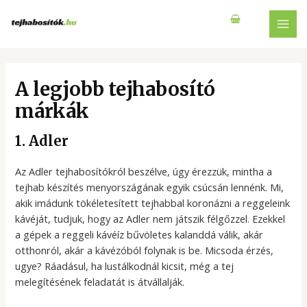
Skip
to
MAI
content
MEN
A legjobb tejhabosító
márkák
1. Adler
Az Adler tejhabosítókról beszélve, úgy érezzük, mintha a
tejhab készítés menyországának egyik csúcsán lennénk. Mi,
akik imádunk tökéletesített tejhabbal koronázni a reggeleink
kávéját, tudjuk, hogy az Adler nem játszik félgőzzel. Ezekkel
a gépek a reggeli kávéíz bűvöletes kalanddá válik, akár
otthonról, akár a kávézóból folynak is be. Micsoda érzés,
ugye? Ráadásul, ha lustálkodnál kicsit, még a tej
melegítésének feladatát is átvállalják.