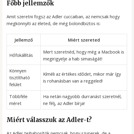
Főbb jellemzők
Amit szeretni fogsz az Adler cuccaiban, az nemcsak hogy
megkönnyíti az életed, de még bolondbiztos is:
Jellemző
Miért szereted
Mert szeretnéd, hogy még a Macbook is
Hőfokállítás
megirigyelje a hab simaságát!
Könnyen
Kíméli az értékes idődet, mikor már így
tisztítható
is rohanásban van a reggeled!
felület
Többféle
Ha netán nagyobb durranást szeretnél,
méret
ne félj, az Adler bírja!
Miért válasszuk az Adler-t?
Az Adler tejhabosítók nemcsak, hogy szuperek, de a