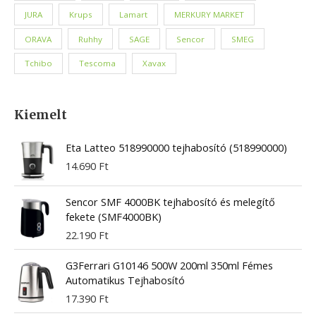
JURA
Krups
Lamart
MERKURY MARKET
ORAVA
Ruhhy
SAGE
Sencor
SMEG
Tchibo
Tescoma
Xavax
Kiemelt
Eta Latteo 518990000 tejhabosító (518990000)
14.690
Ft
Sencor SMF 4000BK tejhabosító és melegítő
fekete (SMF4000BK)
22.190
Ft
G3Ferrari G10146 500W 200ml 350ml Fémes
Automatikus Tejhabosító
17.390
Ft