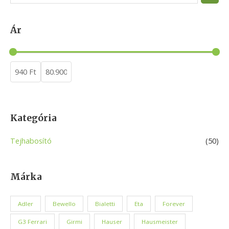
e
a
Ár
r
c
h
Kategória
Tejhabosító
(50)
Márka
Adler
Bewello
Bialetti
Eta
Forever
G3 Ferrari
Girmi
Hauser
Hausmeister