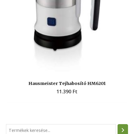
Hausmeister Tejhabosító HM6201
11.390
Ft
S