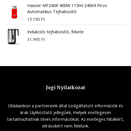
Hauser MF240R 400W 115ml 240ml Piros
Automatikus Tejhabosító
15.190
Ft
Indukciós tejhabosító, fekete
31.995
Ft
Jogi Nyilatkozat
Oldalainkon a partnereink által szolgáltatott információk és
árak tájékoztató jellegűek, melyek esetlegesen
tartalmazhatnak téves információkat. Az esetleges hibákért,
elírásokért nem felelünk.