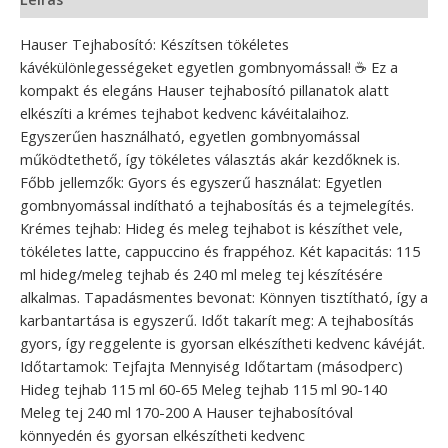
Hauser Tejhabosító: Készítsen tökéletes
kávékülönlegességeket egyetlen gombnyomással! ☕ Ez a
kompakt és elegáns Hauser tejhabosító pillanatok alatt
elkészíti a krémes tejhabot kedvenc kávéitalaihoz.
Egyszerűen használható, egyetlen gombnyomással
működtethető, így tökéletes választás akár kezdőknek is.
Főbb jellemzők: Gyors és egyszerű használat: Egyetlen
gombnyomással indítható a tejhabosítás és a tejmelegítés.
Krémes tejhab: Hideg és meleg tejhabot is készíthet vele,
tökéletes latte, cappuccino és frappéhoz. Két kapacitás: 115
ml hideg/meleg tejhab és 240 ml meleg tej készítésére
alkalmas. Tapadásmentes bevonat: Könnyen tisztítható, így a
karbantartása is egyszerű. Időt takarít meg: A tejhabosítás
gyors, így reggelente is gyorsan elkészítheti kedvenc kávéját.
Időtartamok: Tejfajta Mennyiség Időtartam (másodperc)
Hideg tejhab 115 ml 60-65 Meleg tejhab 115 ml 90-140
Meleg tej 240 ml 170-200 A Hauser tejhabosítóval
könnyedén és gyorsan elkészítheti kedvenc