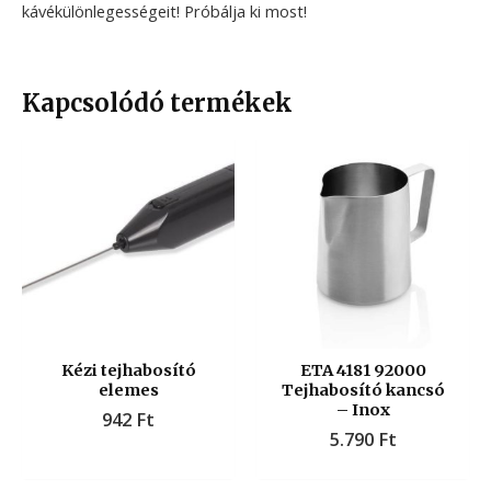
kávékülönlegességeit! Próbálja ki most!
Kapcsolódó termékek
Kézi tejhabosító
ETA 4181 92000
elemes
Tejhabosító kancsó
– Inox
942
Ft
5.790
Ft