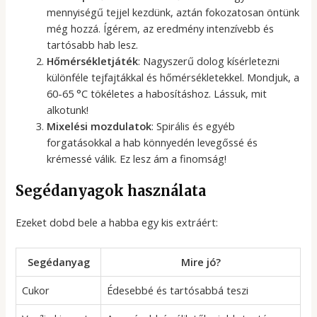
mennyiségű tejjel kezdünk, aztán fokozatosan öntünk
még hozzá. Ígérem, az eredmény intenzívebb és
tartósabb hab lesz.
Hőmérsékletjáték
: Nagyszerű dolog kísérletezni
különféle tejfajtákkal és hőmérsékletekkel. Mondjuk, a
60-65 °C tökéletes a habosításhoz. Lássuk, mit
alkotunk!
Mixelési mozdulatok
: Spirális és egyéb
forgatásokkal a hab könnyedén levegőssé és
krémessé válik. Ez lesz ám a finomság!
Segédanyagok használata
Ezeket dobd bele a habba egy kis extráért:
Segédanyag
Mire jó?
Cukor
Édesebbé és tartósabbá teszi