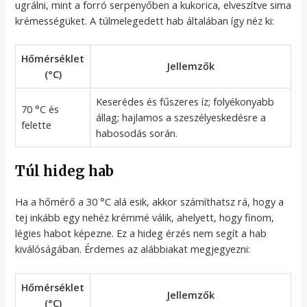
ugrálni, mint a forró serpenyőben a kukorica, elveszítve sima
krémességüket. A túlmelegedett hab általában így néz ki:
Hőmérséklet
Jellemzők
(°C)
Keserédes és fűszeres íz; folyékonyabb
70 °C és
állag; hajlamos a szeszélyeskedésre a
felette
habosodás során.
Túl hideg hab
Ha a hőmérő a 30 °C alá esik, akkor számíthatsz rá, hogy a
tej inkább egy nehéz krémmé válik, ahelyett, hogy finom,
légies habot képezne. Ez a hideg érzés nem segít a hab
kiválóságában. Érdemes az alábbiakat megjegyezni:
Hőmérséklet
Jellemzők
(°C)