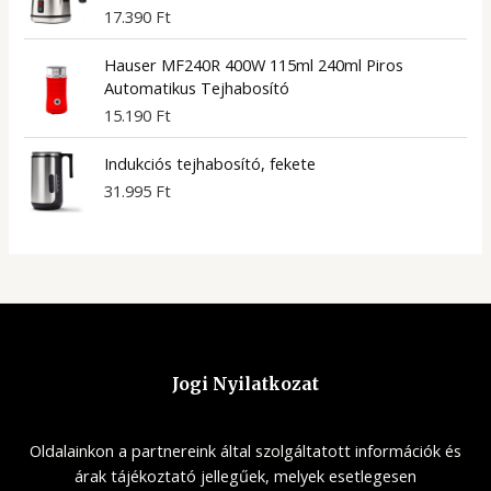
17.390
Ft
Hauser MF240R 400W 115ml 240ml Piros
Automatikus Tejhabosító
15.190
Ft
Indukciós tejhabosító, fekete
31.995
Ft
Jogi Nyilatkozat
Oldalainkon a partnereink által szolgáltatott információk és
árak tájékoztató jellegűek, melyek esetlegesen