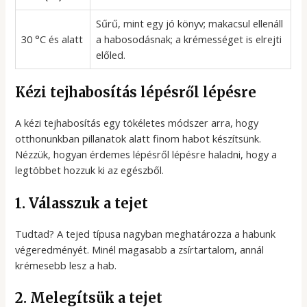
Sűrű, mint egy jó könyv; makacsul ellenáll
30 °C és alatt
a habosodásnak; a krémességet is elrejti
előled.
Kézi tejhabosítás lépésről lépésre
A kézi tejhabosítás egy tökéletes módszer arra, hogy
otthonunkban pillanatok alatt finom habot készítsünk.
Nézzük, hogyan érdemes lépésről lépésre haladni, hogy a
legtöbbet hozzuk ki az egészből.
1. Válasszuk a tejet
Tudtad? A tejed típusa nagyban meghatározza a habunk
végeredményét. Minél magasabb a zsírtartalom, annál
krémesebb lesz a hab.
2. Melegítsük a tejet