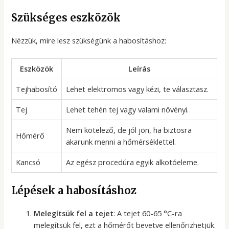
Szükséges eszközök
Nézzük, mire lesz szükségünk a habosításhoz:
Eszközök
Leírás
Tejhabosító
Lehet elektromos vagy kézi, te választasz.
Tej
Lehet tehén tej vagy valami növényi.
Nem kötelező, de jól jön, ha biztosra
Hőmérő
akarunk menni a hőmérséklettel.
Kancsó
Az egész procedúra egyik alkotóeleme.
Lépések a habosításhoz
Melegítsük fel a tejet
: A tejet 60-65 °C-ra
melegítsük fel, ezt a hőmérőt bevetve ellenőrizhetjük.