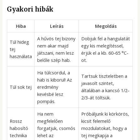
Gyakori hibák
Hiba
Leírás
Megoldás
A hűvös tej bizony
Dobjuk fel a hangulatát
Túl hideg
nem akar majd
egy kis melegítéssel,
tej
játszani, nem lesz
érjük el a kb. 60-65 °C-
használata
belőle szép hab.
ot.
Ha túlcsordul, a
Tartsuk tiszteletben a
hab is kiborul! Az
javasolt szintet,
Túl sok tej
eredmény
általában a kancsó 1/2-
kevésbé lesz
2/3-át töltsük.
pompás.
Ha nem
Próbáljunk ki körkörös,
Rossz
megfelelően
kicsit felemelő
habosító
forgatjuk, csomós
mozdulatokat, hogy a
technika
lehet az
tej megkapja a