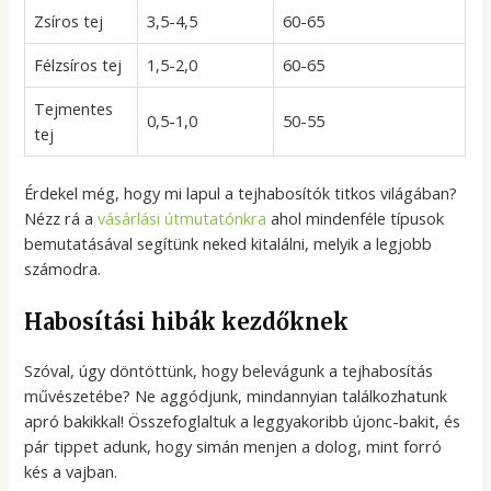
Zsíros tej
3,5-4,5
60-65
Félzsíros tej
1,5-2,0
60-65
Tejmentes
0,5-1,0
50-55
tej
Érdekel még, hogy mi lapul a tejhabosítók titkos világában?
Nézz rá a
vásárlási útmutatónkra
ahol mindenféle típusok
bemutatásával segítünk neked kitalálni, melyik a legjobb
számodra.
Habosítási hibák kezdőknek
Szóval, úgy döntöttünk, hogy belevágunk a tejhabosítás
művészetébe? Ne aggódjunk, mindannyian találkozhatunk
apró bakikkal! Összefoglaltuk a leggyakoribb újonc-bakit, és
pár tippet adunk, hogy simán menjen a dolog, mint forró
kés a vajban.