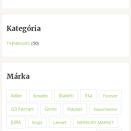
e
a
r
c
Kategória
h
Tejhabosító
(50)
Márka
Eta
Adler
Bialetti
Bewello
Forever
G3 Ferrari
Girmi
Hauser
Hausmeister
JURA
Krups
Lamart
MERKURY MARKET