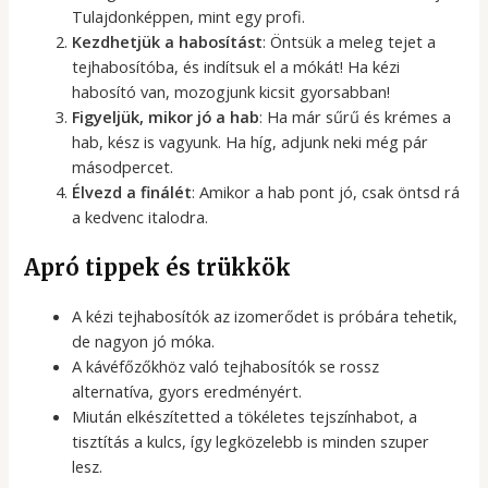
Tulajdonképpen, mint egy profi.
Kezdhetjük a habosítást
: Öntsük a meleg tejet a
tejhabosítóba, és indítsuk el a mókát! Ha kézi
habosító van, mozogjunk kicsit gyorsabban!
Figyeljük, mikor jó a hab
: Ha már sűrű és krémes a
hab, kész is vagyunk. Ha híg, adjunk neki még pár
másodpercet.
Élvezd a finálét
: Amikor a hab pont jó, csak öntsd rá
a kedvenc italodra.
Apró tippek és trükkök
A kézi tejhabosítók az izomerődet is próbára tehetik,
de nagyon jó móka.
A kávéfőzőkhöz való tejhabosítók se rossz
alternatíva, gyors eredményért.
Miután elkészítetted a tökéletes tejszínhabot, a
tisztítás a kulcs, így legközelebb is minden szuper
lesz.