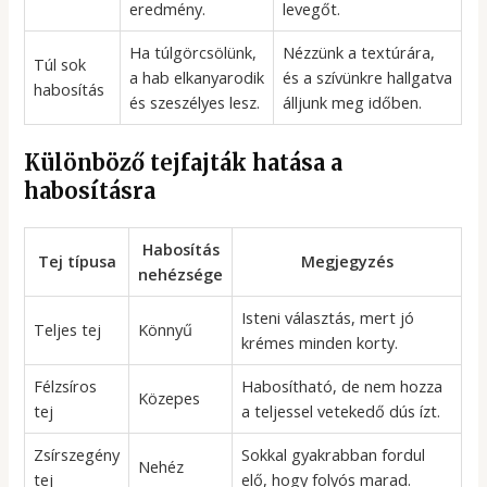
eredmény.
levegőt.
Ha túlgörcsölünk,
Nézzünk a textúrára,
Túl sok
a hab elkanyarodik
és a szívünkre hallgatva
habosítás
és szeszélyes lesz.
álljunk meg időben.
Különböző tejfajták hatása a
habosításra
Habosítás
Tej típusa
Megjegyzés
nehézsége
Isteni választás, mert jó
Teljes tej
Könnyű
krémes minden korty.
Félzsíros
Habosítható, de nem hozza
Közepes
tej
a teljessel vetekedő dús ízt.
Zsírszegény
Sokkal gyakrabban fordul
Nehéz
tej
elő, hogy folyós marad.