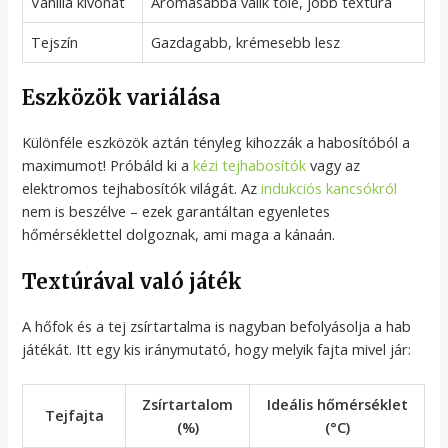
Vanília kivonat
Aromásabbá válik tőle, jobb textúra
Tejszín
Gazdagabb, krémesebb lesz
Eszközök variálása
Különféle eszközök aztán tényleg kihozzák a habosítóból a
maximumot! Próbáld ki a
kézi tejhabosítók
vagy az
elektromos tejhabosítók világát. Az
indukciós kancsókról
nem is beszélve – ezek garantáltan egyenletes
hőmérséklettel dolgoznak, ami maga a kánaán.
Textúrával való játék
A hőfok és a tej zsírtartalma is nagyban befolyásolja a hab
játékát. Itt egy kis iránymutató, hogy melyik fajta mivel jár:
Zsírtartalom
Ideális hőmérséklet
Tejfajta
(%)
(°C)