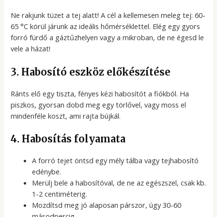
Ne rakjunk tüzet a tej alatt! A cél a kellemesen meleg tej: 60-
65 °C körül járunk az ideális hőmérséklettel. Elég egy gyors
forró fürdő a gáztűzhelyen vagy a mikroban, de ne égesd le
vele a házat!
3. Habosító eszköz előkészítése
Ránts elő egy tiszta, fényes kézi habosítót a fiókból. Ha
piszkos, gyorsan dobd meg egy törlővel, vagy moss el
mindenféle koszt, ami rajta bújkál.
4. Habosítás folyamata
A forró tejet öntsd egy mély tálba vagy tejhabosító
edénybe.
Merülj bele a habosítóval, de ne az egészszel, csak kb.
1-2 centiméterig.
Mozdítsd meg jó alaposan párszor, úgy 30-60
másodpercig.