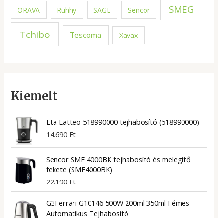
SMEG
ORAVA
Ruhhy
SAGE
Sencor
Tchibo
Tescoma
Xavax
Kiemelt
Eta Latteo 518990000 tejhabosító (518990000)
14.690
Ft
Sencor SMF 4000BK tejhabosító és melegítő
fekete (SMF4000BK)
22.190
Ft
G3Ferrari G10146 500W 200ml 350ml Fémes
Automatikus Tejhabosító