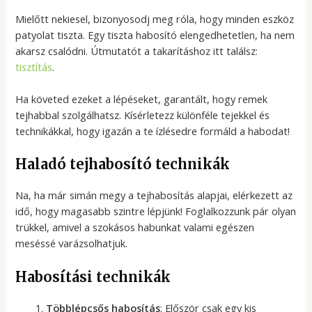
Mielőtt nekiesel, bizonyosodj meg róla, hogy minden eszköz
patyolat tiszta. Egy tiszta habosító elengedhetetlen, ha nem
akarsz csalódni. Útmutatót a takarításhoz itt találsz:
tisztítás
.
Ha követed ezeket a lépéseket, garantált, hogy remek
tejhabbal szolgálhatsz. Kísérletezz különféle tejekkel és
technikákkal, hogy igazán a te ízlésedre formáld a habodat!
Haladó tejhabosító technikák
Na, ha már simán megy a tejhabosítás alapjai, elérkezett az
idő, hogy magasabb szintre lépjünk! Foglalkozzunk pár olyan
trükkel, amivel a szokásos habunkat valami egészen
meséssé varázsolhatjuk.
Habosítási technikák
Többlépcsős habosítás
: Először csak egy kis