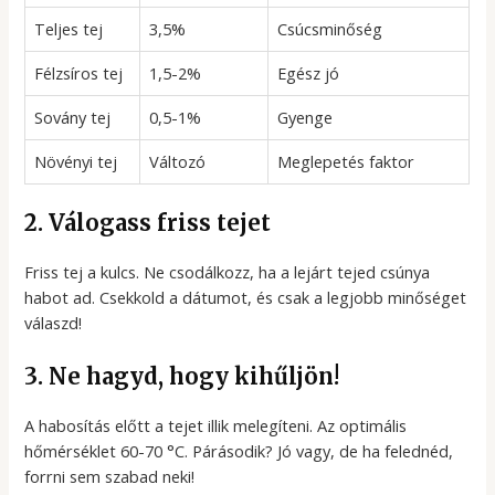
Teljes tej
3,5%
Csúcsminőség
Félzsíros tej
1,5-2%
Egész jó
Sovány tej
0,5-1%
Gyenge
Növényi tej
Változó
Meglepetés faktor
2. Válogass friss tejet
Friss tej a kulcs. Ne csodálkozz, ha a lejárt tejed csúnya
habot ad. Csekkold a dátumot, és csak a legjobb minőséget
válaszd!
3. Ne hagyd, hogy kihűljön!
A habosítás előtt a tejet illik melegíteni. Az optimális
hőmérséklet 60-70 °C. Párásodik? Jó vagy, de ha felednéd,
forrni sem szabad neki!