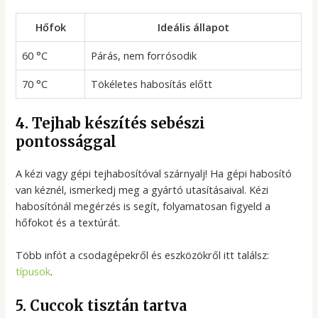
Hőfok
Ideális állapot
60 °C
Párás, nem forrósodik
70 °C
Tökéletes habosítás előtt
4. Tejhab készítés sebészi
pontossággal
A kézi vagy gépi tejhabosítóval szárnyalj! Ha gépi habosító
van kéznél, ismerkedj meg a gyártó utasításaival. Kézi
habosítónál megérzés is segít, folyamatosan figyeld a
hőfokot és a textúrát.
Több infót a csodagépekről és eszközökről itt találsz:
típusok
.
5. Cuccok tisztán tartva