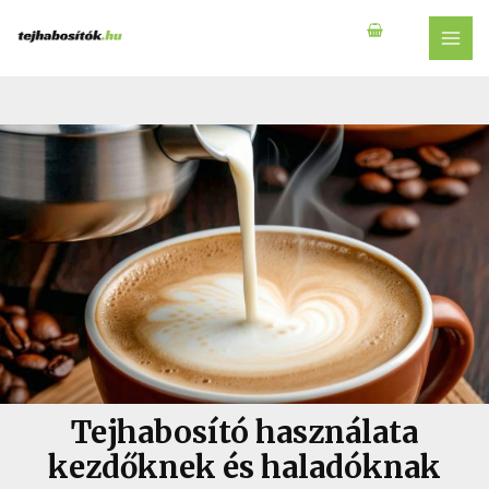
Skip
to
MAI
content
MEN
Tejhabosító használata
kezdőknek és haladóknak