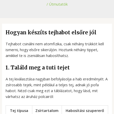
/
Útmutatók
Hogyan készíts tejhabot elsőre jól
Tejhabot csinálni nem atomfizika, csak néhány trükköt kell
ismerni, hogy elsőre sikerüljön. Hoztunk néhány tippet,
amikkel te is zseniálisan habosíthatsz.
1. Találd meg a tuti tejet
A tej kiválasztása nagyban befolyásolja a hab eredményét. A
zsírosabb tejek, mint például a teljes tej, adnak jó pofa
habot. Nézd csak meg ezt a táblázatot, hogy lásd, mit
várhatsz az áruház polcairól:
Tej típusa
Zsírtartalom
Habosítási szupererő