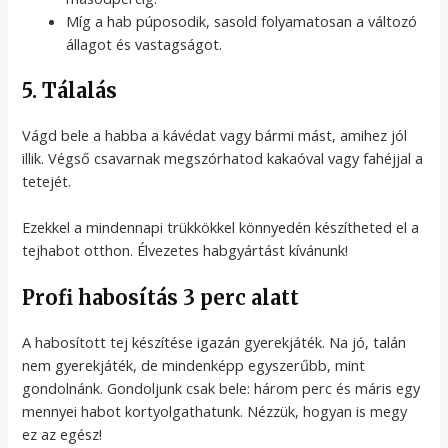
Míg a hab púposodik, sasold folyamatosan a változó
állagot és vastagságot.
5. Tálalás
Vágd bele a habba a kávédat vagy bármi mást, amihez jól
illik. Végső csavarnak megszórhatod kakaóval vagy fahéjjal a
tetejét.
Ezekkel a mindennapi trükkökkel könnyedén készítheted el a
tejhabot otthon. Élvezetes habgyártást kívánunk!
Profi habosítás 3 perc alatt
A habosított tej készítése igazán gyerekjáték. Na jó, talán
nem gyerekjáték, de mindenképp egyszerűbb, mint
gondolnánk. Gondoljunk csak bele: három perc és máris egy
mennyei habot kortyolgathatunk. Nézzük, hogyan is megy
ez az egész!