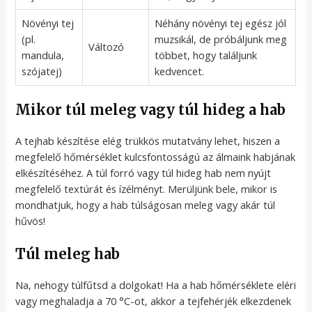
Növényi tej
Néhány növényi tej egész jól
(pl.
muzsikál, de próbáljunk meg
Változó
mandula,
többet, hogy találjunk
szójatej)
kedvencet.
Mikor túl meleg vagy túl hideg a hab
A tejhab készítése elég trükkös mutatvány lehet, hiszen a
megfelelő hőmérséklet kulcsfontosságú az álmaink habjának
elkészítéséhez. A túl forró vagy túl hideg hab nem nyújt
megfelelő textúrát és ízélményt. Merüljünk bele, mikor is
mondhatjuk, hogy a hab túlságosan meleg vagy akár túl
hűvös!
Túl meleg hab
Na, nehogy túlfűtsd a dolgokat! Ha a hab hőmérséklete eléri
vagy meghaladja a 70 °C-ot, akkor a tejfehérjék elkezdenek