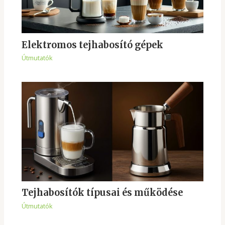
Elektromos tejhabosító gépek
Útmutatók
Tejhabosítók típusai és működése
Útmutatók