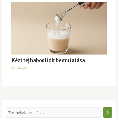
Kézi tejhabosítók bemutatása
Útmutatók
S