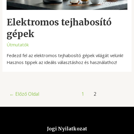
Elektromos tejhabosító
gépek
Útmutatók
Fedezd fel az elektromos tejhabosító gépek világát velünk!
Hasznos tippek az ideális választáshoz és használathoz!
Bejegyzések
←
Előző Oldal
1
2
lapozása
Jogi Nyilatkozat